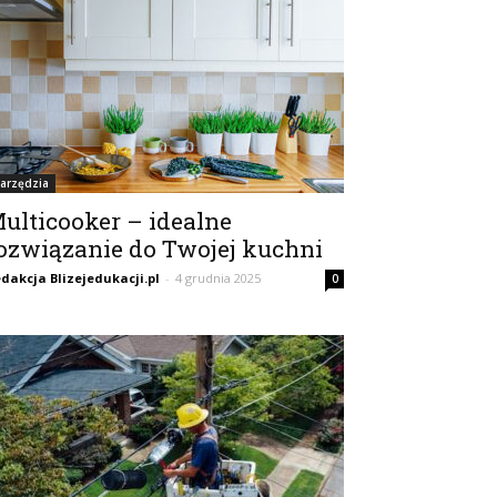
arzędzia
ulticooker – idealne
ozwiązanie do Twojej kuchni
dakcja Blizejedukacji.pl
-
4 grudnia 2025
0