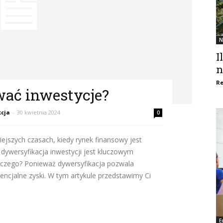
N
I
n
Re
wać inwestycje?
cja
-
30 kwietnia 2024
0
iejszych czasach, kiedy rynek finansowy jest
 dywersyfikacja inwestycji jest kluczowym
laczego? Ponieważ dywersyfikacja pozwala
encjalne zyski. W tym artykule przedstawimy Ci
E