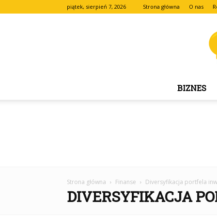
piątek, sierpień 7, 2026
Strona główna
O nas
R
BIZNES
Strona główna
Finanse
Diversyfikacja portfela in
DIVERSYFIKACJA P