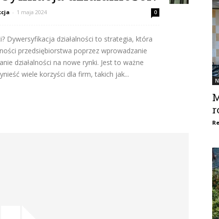
cja
-
1 maja 2024
0
? Dywersyfikacja działalności to strategia, która
alności przedsiębiorstwa poprzez wprowadzanie
nie działalności na nowe rynki. Jest to ważne
ieść wiele korzyści dla firm, takich jak...
N
M
r
Re