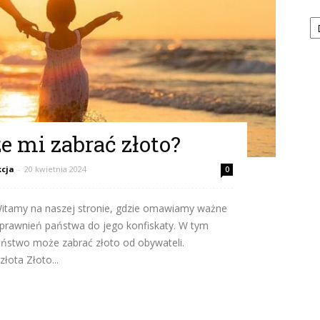
Ka
 mi zabrać złoto?
cja
-
20 kwietnia 2024
0
itamy na naszej stronie, gdzie omawiamy ważne
 uprawnień państwa do jego konfiskaty. W tym
aństwo może zabrać złoto od obywateli.
łota Złoto...