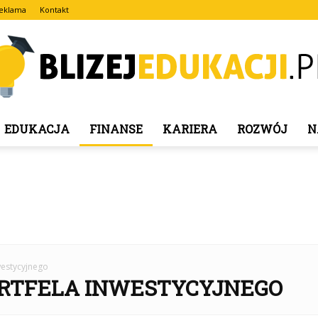
eklama
Kontakt
EDUKACJA
FINANSE
KARIERA
ROZWÓJ
N
blizejedukacji.pl
westycyjnego
ORTFELA INWESTYCYJNEGO