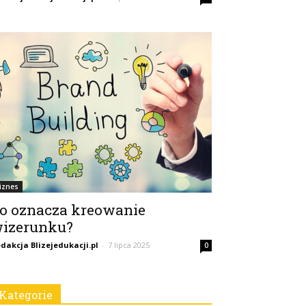
iznes
o oznacza kreowanie
izerunku?
dakcja Blizejedukacji.pl
-
7 lipca 2025
0
Kategorie