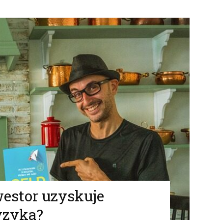
westor uzyskuje
yzyka?