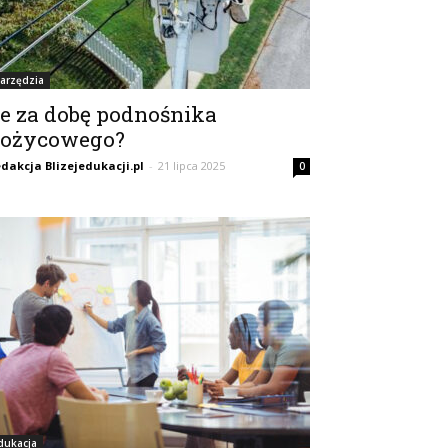
arzędzia
le za dobę podnośnika
ożycowego?
dakcja Blizejedukacji.pl
-
21 lipca 2025
0
dukacja