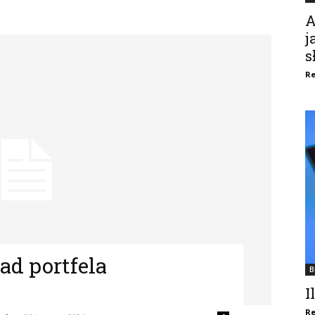
A
j
s
Re
ad portfela
B
I
Re