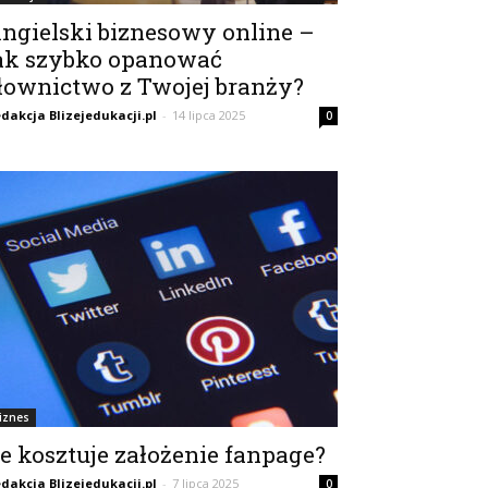
ngielski biznesowy online –
ak szybko opanować
łownictwo z Twojej branży?
dakcja Blizejedukacji.pl
-
14 lipca 2025
0
iznes
le kosztuje założenie fanpage?
dakcja Blizejedukacji.pl
-
7 lipca 2025
0