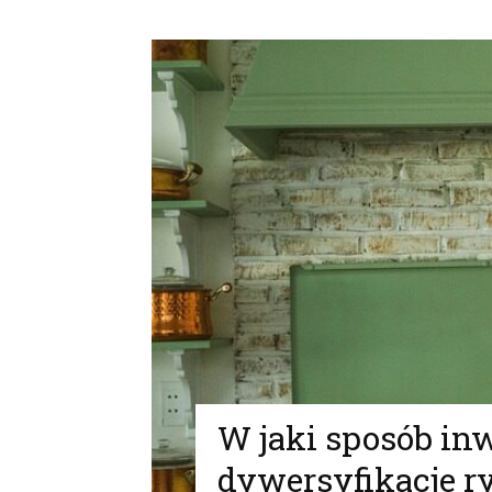
W jaki sposób in
dywersyfikacje r