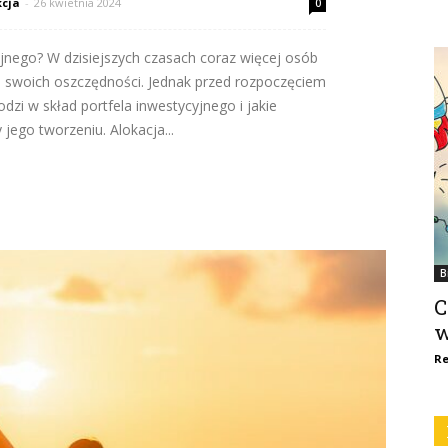
cja
-
26 kwietnia 2024
0
yjnego? W dzisiejszych czasach coraz więcej osób
 swoich oszczędności. Jednak przed rozpoczęciem
dzi w skład portfela inwestycyjnego i jakie
jego tworzeniu. Alokacja...
B
C
w
Re