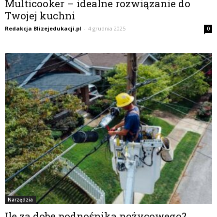
Multicooker – idealne rozwiązanie do
Twojej kuchni
Redakcja Blizejedukacji.pl
-
4 grudnia 2025
0
Narzędzia
Ile za dobę podnośnika nożycowego?