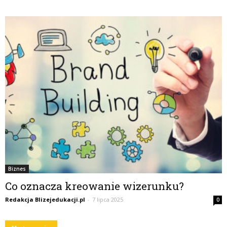
Biznes
Co oznacza kreowanie wizerunku?
Redakcja Blizejedukacji.pl
-
7 lipca 2025
0