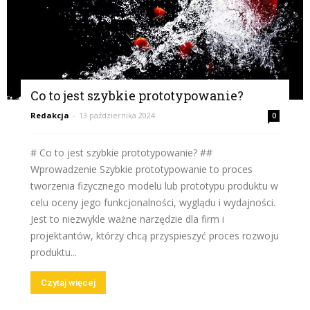
Co to jest szybkie prototypowanie?
Redakcja
-
13 października 2024
0
# Co to jest szybkie prototypowanie? ##
Wprowadzenie Szybkie prototypowanie to proces
tworzenia fizycznego modelu lub prototypu produktu w
celu oceny jego funkcjonalności, wyglądu i wydajności.
Jest to niezwykle ważne narzędzie dla firm i
projektantów, którzy chcą przyspieszyć proces rozwoju
produktu...
Czytaj więcej