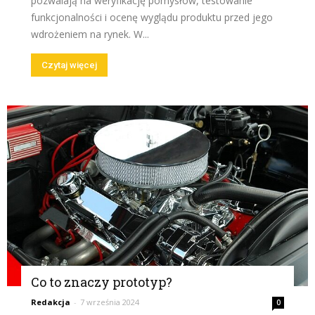
pozwalają na weryfikację pomysłów, testowanie
funkcjonalności i ocenę wyglądu produktu przed jego
wdrożeniem na rynek. W...
Czytaj więcej
Co to znaczy prototyp?
Redakcja
-
7 września 2024
0