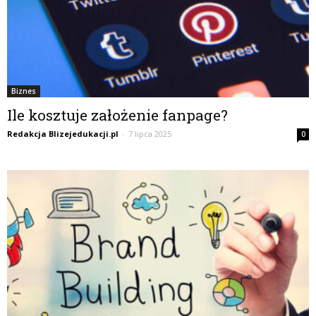
Biznes
Ile kosztuje założenie fanpage?
Redakcja Blizejedukacji.pl
-
7 lipca 2025
0