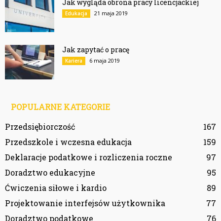
Jak wygląda obrona pracy licencjackiej
21 maja 2019
Edukacja
Jak zapytać o pracę
6 maja 2019
Kariera
POPULARNE KATEGORIE
Przedsiębiorczość
167
Przedszkole i wczesna edukacja
159
Deklaracje podatkowe i rozliczenia roczne
97
Doradztwo edukacyjne
95
Ćwiczenia siłowe i kardio
89
Projektowanie interfejsów użytkownika
77
Doradztwo podatkowe
76