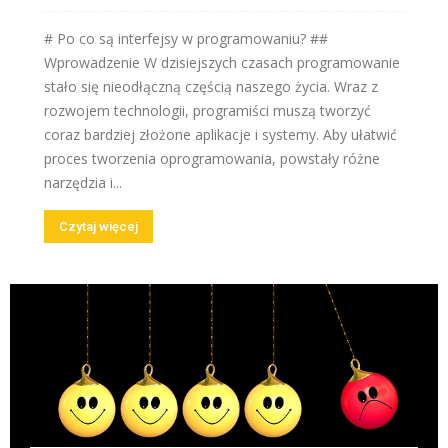
# Po co są interfejsy w programowaniu? ##
Wprowadzenie W dzisiejszych czasach programowanie
stało się nieodłączną częścią naszego życia. Wraz z
rozwojem technologii, programiści muszą tworzyć
coraz bardziej złożone aplikacje i systemy. Aby ułatwić
proces tworzenia oprogramowania, powstały różne
narzędzia i...
Czytaj więcej