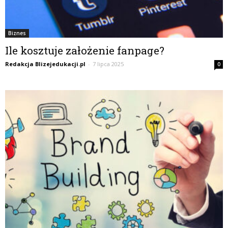
Biznes
Ile kosztuje założenie fanpage?
Redakcja Blizejedukacji.pl
-
7 lipca 2025
0