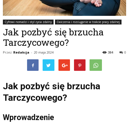
Cyfrowi nomadzi i styl życia zdalny
Ćwiczenia i rozciąganie w trakcie pracy zdalnej
Jak pozbyć się brzucha
Tarczycowego?
Przez
Redakcja
-
20 maja 2024
384
0
Jak pozbyć się brzucha
Tarczycowego?
Wprowadzenie