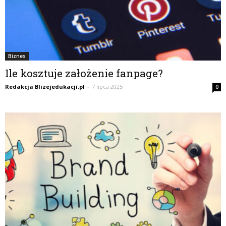
Biznes
Ile kosztuje założenie fanpage?
Redakcja Blizejedukacji.pl
-
7 lipca 2025
0