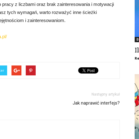
do pracy z liczbami oraz brak zainteresowania i motywacji
iasz tych wymagań, warto rozważyć inne ścieżki
ejętnościom i zainteresowaniom.
.pl/
B
I
Re
ter
Następny artykuł
Jak naprawić interfejs?