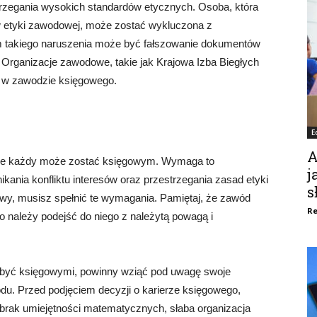
rzegania wysokich standardów etycznych. Osoba, która
w etyki zawodowej, może zostać wykluczona z
takiego naruszenia może być fałszowanie dokumentów
 Organizacje zawodowe, takie jak Krajowa Izba Biegłych
i w zawodzie księgowego.
E
A
 nie każdy może zostać księgowym. Wymaga to
j
unikania konfliktu interesów oraz przestrzegania zasad etyki
s
wy, musisz spełnić te wymagania. Pamiętaj, że zawód
Re
o należy podejść do niego z należytą powagą i
ą być księgowymi, powinny wziąć pod uwagę swoje
du. Przed podjęciem decyzji o karierze księgowego,
 brak umiejętności matematycznych, słaba organizacja