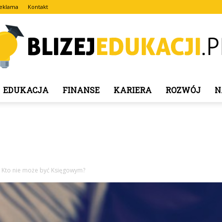
eklama
Kontakt
EDUKACJA
FINANSE
KARIERA
ROZWÓJ
N
blizejedukacji.pl
Kto nie może być Księgowym?