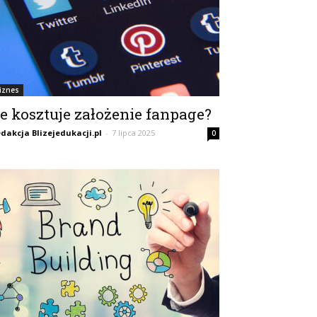
iznes
le kosztuje założenie fanpage?
dakcja Blizejedukacji.pl
-
7 lipca 2025
0