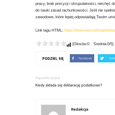
pracy, brak precyzji i skrupulatności, niechęć 
do nauki zasad rachunkowości. Jeśli nie spełn
zawodowe, które lepiej odpowiadają Twoim umi
Link tagu HTML:
https://www.kierunekspelnienia
[Głosów:0 Średnia:0/5]
PODZIEL SIĘ
Facebook
Twit
Poprzedni artykuł
Kiedy składa się deklarację podatkowe?
Redakcja