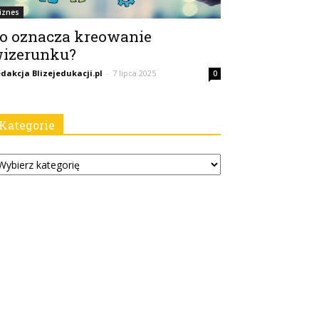
iznes
o oznacza kreowanie
izerunku?
dakcja Blizejedukacji.pl
-
7 lipca 2025
0
Kategorie
tegorie