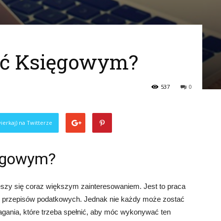
yć Księgowym?
537
0
ierkaj) na Twitterze
ięgowym?
szy się coraz większym zainteresowaniem. Jest to praca
ci przepisów podatkowych. Jednak nie każdy może zostać
agania, które trzeba spełnić, aby móc wykonywać ten