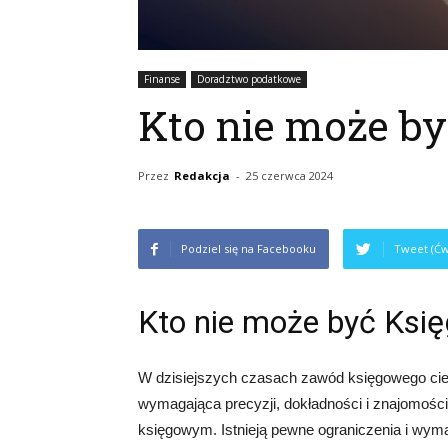
Finanse
Doradztwo podatkowe
Kto nie może b
Przez
Redakcja
-
25 czerwca 2024
Podziel się na Facebooku
Tweet (Ćw
Kto nie może być Ks
W dzisiejszych czasach zawód księgowego cie
wymagająca precyzji, dokładności i znajomoś
księgowym. Istnieją pewne ograniczenia i wym