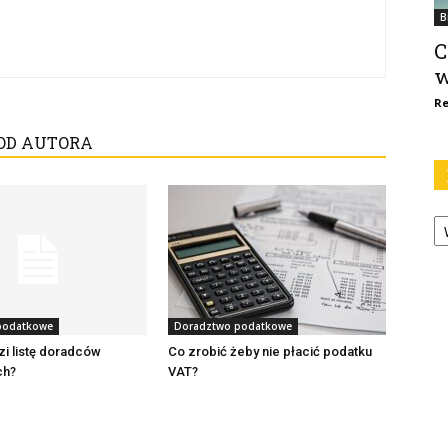
B
C
w
Re
OD AUTORA
Ka
podatkowe
Doradztwo podatkowe
i listę doradców
Co zrobić żeby nie płacić podatku
ch?
VAT?