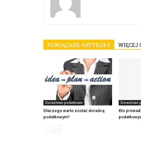
POWIĄZANE ARTYKUŁY
WIĘCEJ 
Doradztwo podatkowe
Doradztwo 
Dlaczego warto zostać doradcą
Kto prowadz
podatkowym?
podatkowy