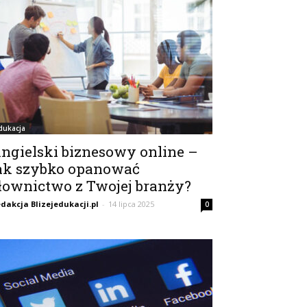
dukacja
ngielski biznesowy online –
ak szybko opanować
łownictwo z Twojej branży?
dakcja Blizejedukacji.pl
-
14 lipca 2025
0