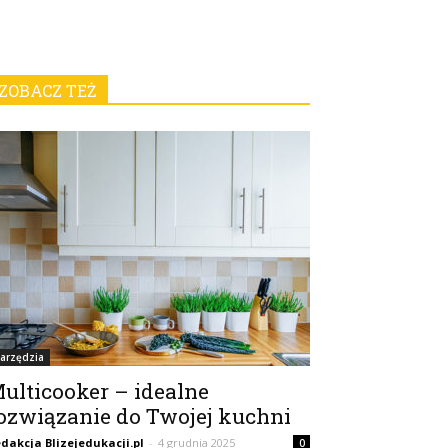
ZOBACZ TEŻ
arzędzia
ulticooker – idealne
ozwiązanie do Twojej kuchni
dakcja Blizejedukacji.pl
-
4 grudnia 2025
0