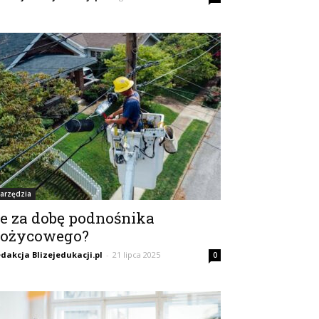
arzędzia
le za dobę podnośnika
ożycowego?
dakcja Blizejedukacji.pl
-
21 lipca 2025
0